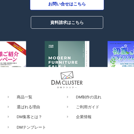
お問い合せはこちら
～2200部
¥448,250
¥426,905
資料請求はこちら
～2300部
¥462,440
¥440,419
～2400部
¥476,630
¥453,933
～2500部
¥490,820
¥467,448
～2600部
¥505,010
¥480,962
～2700部
¥519,200
¥494,476
商品一覧
DM制作の流れ
～2800部
¥533,390
¥507,990
選ばれる理由
ご利用ガイド
DM集客とは？
企業情報
～2900部
¥547,580
¥521,505
DMテンプレート