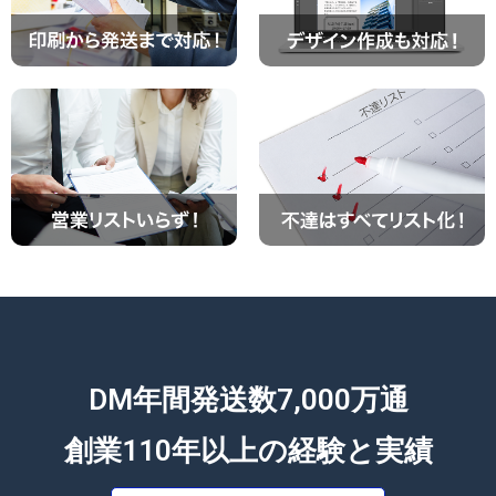
～1300部
¥320,540
¥305,276
～1400部
¥334,730
¥318,790
～1500部
¥348,920
¥332,305
～1600部
¥363,110
¥345,819
～1700部
¥377,300
¥359,333
～1800部
¥391,490
¥372,848
～1900部
¥405,680
¥386,362
DM年間発送数7,000万通
～2000部
¥419,870
¥399,876
創業110年以上の経験と実績
～2100部
¥434,060
¥413,390